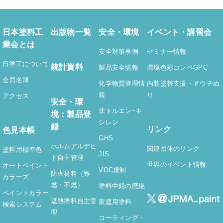
日本塗料工
出版物一覧
安全・環境
イベント・講習会
業会とは
安全対策事例
セミナー情報
日塗工について
統計資料
製品安全情報
環境色彩コンペGPC
会員名簿
化学物質管理情
内装塗替支援
・＃ウチぬ
報
り
アクセス
安全・環
非トルエン･キ
境：製品登
シレン
録
リンク
色見本帳
GHS
ホルムアルデヒ
関連団体のリンク
塗料用標準色
JIS
ド自主管理
世界のイベント情報
オートペイント
VOC規制
防火材料（難
カラーズ
燃・不燃）
塗料中鉛の廃絶
ペイントカラー
遮熱塗料自主管
家庭用塗料
検索システム
理
コーティング・