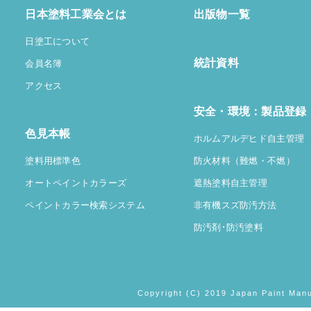
日本塗料工業会とは
出版物一覧
日塗工について
統計資料
会員名簿
アクセス
安全・環境：製品登録
色見本帳
ホルムアルデヒド自主管理
塗料用標準色
防火材料（難燃・不燃）
オートペイントカラーズ
遮熱塗料自主管理
ペイントカラー検索システム
非有機スズ防汚方法
防汚剤･防汚塗料
Copyright (C) 2019 Japan Paint Manu