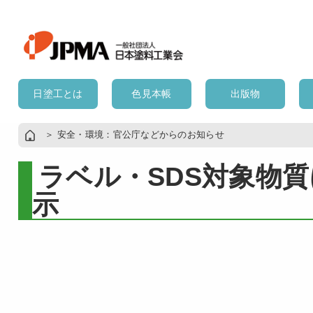
日塗工とは
色見本帳
出版物
＞
安全・環境：官公庁などからのお知らせ
ラベル・SDS対象物
示