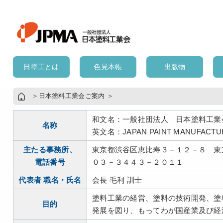
日塗工とは
色見本帳
出版物
＞
日本塗料工業会ご案内
＞
和文名：一般社団法人 日本塗料工業
名称
英文名：JAPAN PAINT MANUFACTUR
主たる事務所、
東京都渋谷区恵比寿３－１２－８ 東
電話番号
０３－３４４３－２０１１
代表者 職名・氏名
会長 毛利 訓士
塗料工業の経営、塗料の技術開発、塗
目的
発展を図り、もってわが国産業及び経