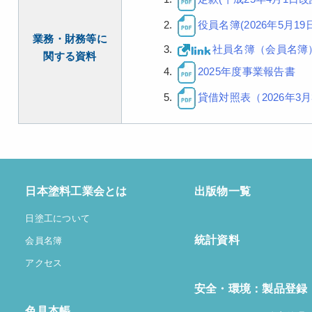
役員名簿(2026年5月19
業務・財務等に
社員名簿（会員名簿
関する資料
2025年度事業報告書
貸借対照表（2026年3
日本塗料工業会とは
出版物一覧
日塗工について
統計資料
会員名簿
アクセス
安全・環境：製品登録
色見本帳