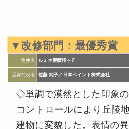
▼改修部門：最優秀賞
物件名
ルミネ聖蹟桜ヶ丘
受賞代表者
佐藤 純子／日本ペイント株式会社
◇単調で漠然とした印象の
コントロールにより丘陵
建物に変貌した。表情の