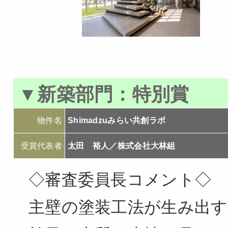
▼新築部門：
特別賞
物件名
Shimadzuみらい共創ラボ
受賞代表者
太田 裕人／株式会社大林組
◇審査委員長コメント◇
主壁の塗装工法が生み出