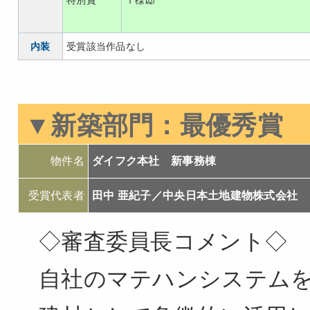
特別賞
Ｔ様邸
内装
受賞該当作品なし
▼新築部門：
最優秀賞
物件名
ダイフク本社 新事務棟
受賞代表者
田中 亜紀子／中央日本土地建物株式会社
◇審査委員長コメント◇
自社のマテハンシステム