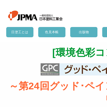
日塗工とは
色見本帳
出版物
[環境色彩コ
～第24回グッド･ペイ