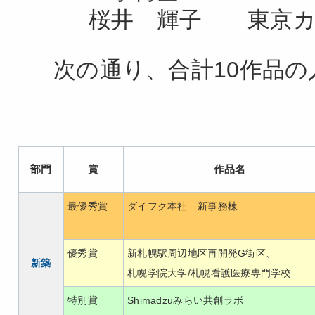
桜井 輝子 東京カ
次の通り、合計10作品
部門
賞
作品名
最優秀賞
ダイフク本社 新事務棟
優秀賞
新札幌駅周辺地区再開発G街区、
新築
札幌学院大学/札幌看護医療専門学校
特別賞
Shimadzuみらい共創ラボ