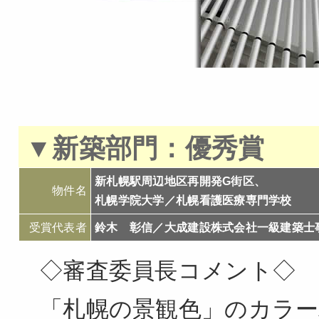
▼新築部門：
優秀賞
新札幌駅周辺地区再開発G街区、
物件名
札幌学院大学／札幌看護医療専門学校
受賞代表者
鈴木 彰信／大成建設株式会社一級建築士
◇審査委員長コメント◇
「札幌の景観色」のカラ