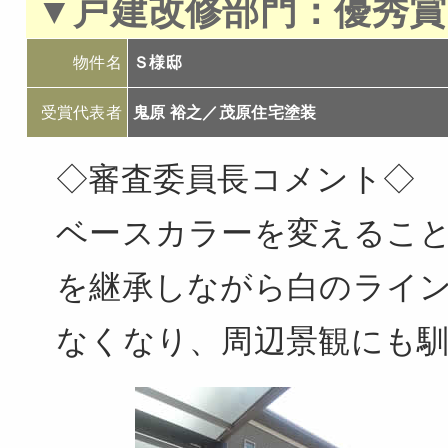
▼戸建改修部門：優秀賞
物件名
Ｓ様邸
受賞代表者
鬼原 裕之／茂原住宅塗装
◇審査委員長コメント◇
ベースカラーを変えるこ
を継承しながら白のライ
なくなり、周辺景観にも