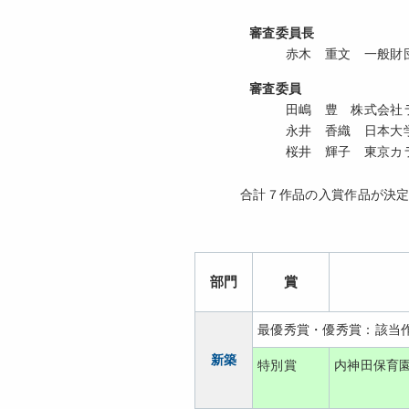
審査委員長
赤木 重文 一般財団
審査委員
田嶋 豊 株式会社
永井 香織 日本大
桜井 輝子 東京カ
合計７作品の入賞作品が決定
部門
賞
最優秀賞・優秀賞：該当
新築
特別賞
内神田保育