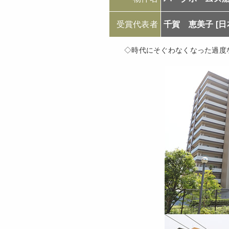
受賞代表者
千賀 恵美子 [
◇時代にそぐわなくなった過度