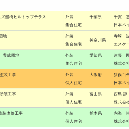
ムズ船橋ヒルトップテラス
外装
千葉県
千賀 
集合住宅
日本ペ
団地
外装
寺崎 
神奈川県
集合住宅
エスケ
 豊成団地
外装
愛知県
遠藤 
集合住宅
株式会
壁塗装工事
外装
大阪府
猪俣百
個人住宅
日本ペ
部塗装工事
外装
富山県
西島 諒
個人住宅
株式会
塗装改修工事
外装
栃木県
内海 
個人住宅
株式会