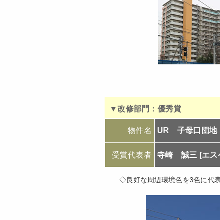
▼改修部門：優秀賞
物件名
UR 子母口団地
受賞代表者
寺崎 誠三 [エ
◇良好な周辺環境色を3色に代