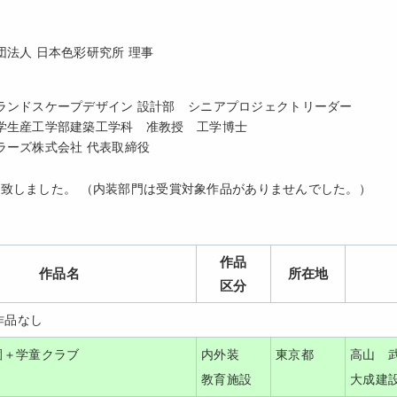
法人 日本色彩研究所 理事
ランドスケープデザイン 設計部 シニアプロジェクトリーダー
学生産工学部建築工学科 准教授 工学博士
ラーズ株式会社 代表取締役
致しました。 （内装部門は受賞対象作品がありませんでした。）
作品
作品名
所在地
区分
作品なし
園＋学童クラブ
内外装
東京都
高山 
教育施設
大成建