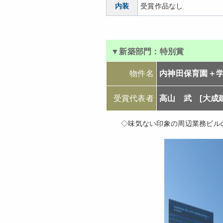
内装
受賞作品なし
▼新築部門：
特別賞
物件名
内神田保育園＋
受賞代表者
高山 武 [大成
◇味気ない印象の周辺業務ビル