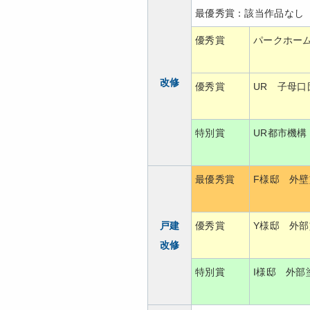
最優秀賞：該当作品なし
優秀賞
パークホー
改修
優秀賞
UR 子母口
特別賞
UR都市機構
最優秀賞
F様邸 外
戸建
優秀賞
Y様邸 外
改修
特別賞
I様邸 外部