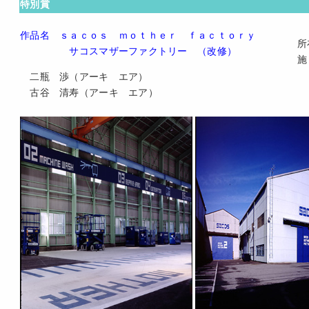
特別賞
作品名 ｓａｃｏｓ ｍｏｔｈｅｒ ｆａｃｔｏｒｙ
所
サコスマザーファクトリー （改修）
施
二瓶 渉（アーキ エア）
古谷 清寿（アーキ エア）