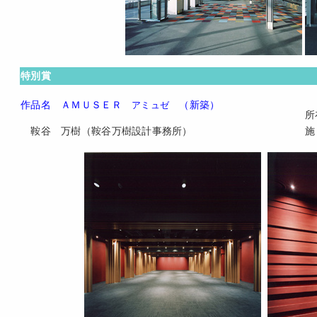
特別賞
作品名 ＡＭＵＳＥＲ
（新築）
アミュゼ
所
鞍谷 万樹（鞍谷万樹設計事務所）
施