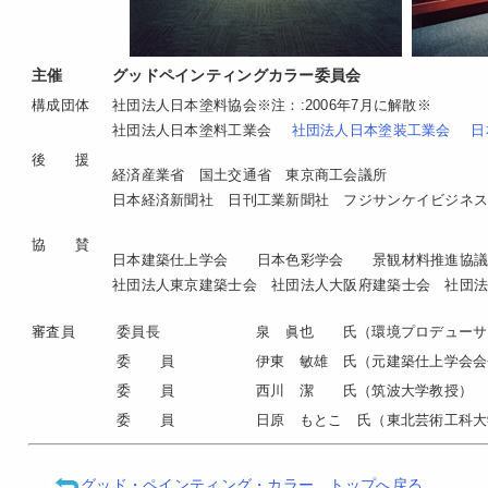
主催
グッドペインティングカラー委員会
構成団体
社団法人日本塗料協会※注：:2006年7月に解散※
社団法人日本塗料工業会
社団法人日本塗装工業会
日
後 援
経済産業省 国土交通省 東京商工会議所
日本経済新聞社 日刊工業新聞社 フジサンケイビジネ
協 賛
日本建築仕上学会
日本色彩学会
景観材料推進協議
社団法人
東京建築士会
社団法人
大阪府建築士会
社団
審査員
委員長
泉 眞也 氏（環境プロデュー
委 員
伊東 敏雄 氏（元建築仕上学会会
委 員
西川 潔 氏（筑波大学教授）
委 員
日原 もとこ 氏（東北芸術工科大
グッド・ペインティング・カラー トップへ戻る