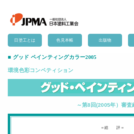
日塗工とは
色見本帳
出版物
■ グッド ペインティングカラー2005
環境色彩コンペティション
～第8
回(2005年）審
＝総 評＝