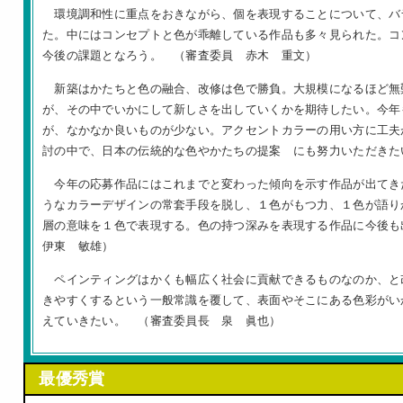
環境調和性に重点をおきながら、個を表現することについて、バ
た。中にはコンセプトと色が乖離している作品も多々見られた。コ
今後の課題となろう。 （審査委員 赤木 重文）
新築はかたちと色の融合、改修は色で勝負。大規模になるほど無
が、その中でいかにして新しさを出していくかを期待したい。今年
が、なかなか良いものが少ない。アクセントカラーの用い方に工夫
討の中で、日本の伝統的な色やかたちの提案 にも努力いただきた
今年の応募作品にはこれまでと変わった傾向を示す作品が出てき
うなカラーデザインの常套手段を脱し、１色がもつ力、１色が語り
層の意味を１色で表現する。色の持つ深みを表現する作品に今後
伊東 敏雄）
ペインティングはかくも幅広く社会に貢献できるものなのか、と
きやすくするという一般常識を覆して、表面やそこにある色彩がい
えていきたい。 （審査委員長 泉 眞也）
最優秀賞