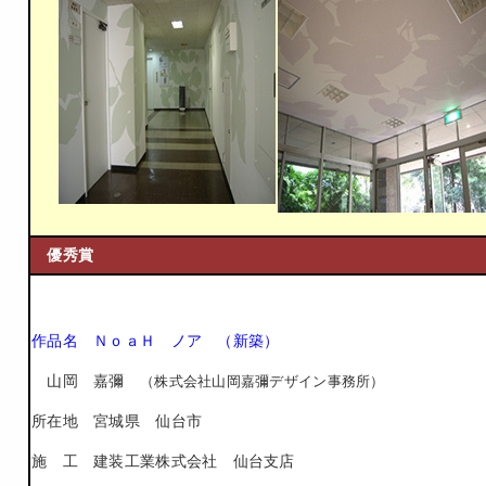
優秀賞
作品名 ＮｏａＨ ノア （新築）
山岡 嘉彌
（株式会社山岡嘉彌デザイン事務所）
所在地 宮城県 仙台市
施 工 建装工業株式会社 仙台支店