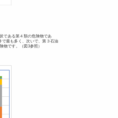
液状である第４類の危険物であ
7件で最も多く、次いで、第３石油
危険物です。（図3参照）