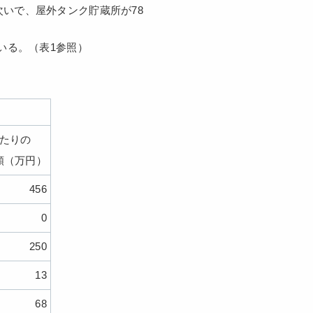
いで、屋外タンク貯蔵所が78
いる。（表1参照）
当たりの
額（万円）
456
0
250
13
68