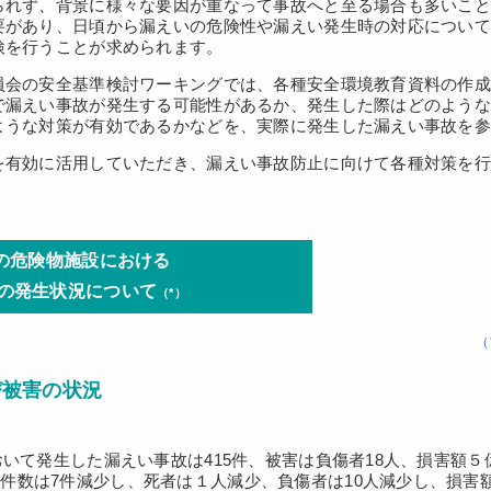
られず、背景に様々な要因が重なって事故へと至る場合も多いこ
要があり、日頃から漏えいの危険性や漏えい発生時の対応につい
検を行うことが求められます。
員会の安全基準検討ワーキングでは、各種安全環境教育資料の作
で漏えい事故が発生する可能性があるか、発生した際はどのよう
ような対策が有効であるかなどを、実際に発生した漏えい事故を
を有効に活用していただき、漏えい事故防止に向けて各種対策を
中の危険物施設における
発生状況について
（*）
（
び被害の状況
おいて発生した漏えい事故は415件、被害は負傷者18人、損害額５億
件数は7件減少し、死者は１人減少、負傷者は10人減少し、損害額は