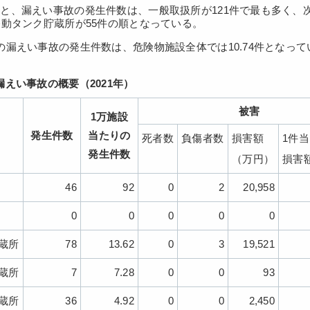
と、漏えい事故の発生件数は、一般取扱所が121件で最も多く、次
移動タンク貯蔵所が55件の順となっている。
の漏えい事故の発生件数は、危険物施設全体では10.74件となって
漏えい事故の概要（2021年）
被害
1万施設
発生件数
当たりの
死者数
負傷者数
損害額
1件
発生件数
（万円）
損害
46
92
0
2
20,958
0
0
0
0
0
蔵所
78
13.62
0
3
19,521
蔵所
7
7.28
0
0
93
蔵所
36
4.92
0
0
2,450