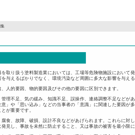
例集
料を取り扱う塗料製造業においては、工場等危険物施設において
害を与えるばかりでなく、環境汚染など周囲に多大な影響を与え
は、人的要因、物的要因及びその他の要因に区別できます。
、管理不足、気の緩み、知識不足、誤操作、連絡調整不足などが
注意」や「思い込み」などの当事者の「意識」に関連した要因が
ことが重要です。
、腐食、故障、破損、設計不良などがあげられます。これらに対
に発見し、事故を未然に防止すること、又は事故の被害を最小限