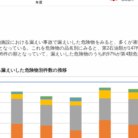
険物施設における漏えい事故で漏えいした危険物をみると、多くが
件となっている。これを危険物の品名別にみると、第2石油類が14
が95件の順となっていて、漏えいした危険物のうち約97%が第4類
る漏えいした危険物別件数の推移