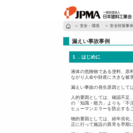
＞
安全・環境
＞
安全対策事
漏えい事故事例
１．はじめに
液体の危険物である塗料、原
ながり人命や財産に大きな被
漏えい事故の発生原因として
人的要因としては、確認不足
の「知識・能力」よりも「不
ヒューマンエラーを防止する
物的要因としては、経年劣化
正に行って施設の異常を早期