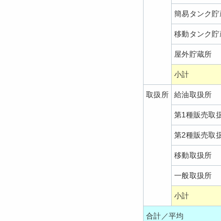
簡易タンク貯
移動タンク貯
屋外貯蔵所
小計
取扱所
給油取扱所
第1種販売取
第2種販売取
移動取扱所
一般取扱所
小計
合計／平均