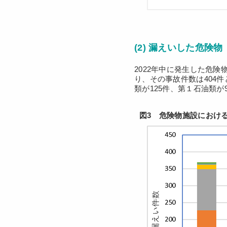
(2) 漏えいした危険物
2022年中に発生した危
り、その事故件数は404
類が125件、第１石油類
図3 危険物施設におけ