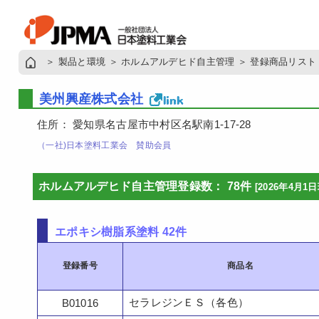
＞
製品と環境
＞
ホルムアルデヒド自主管理
＞
登録商品リスト
美州興産株式会社
住所： 愛知県名古屋市中村区名駅南1-17-28
（一社)日本塗料工業会 賛助会員
ホルムアルデヒド自主管理登録数： 78件
[2026年4月1
エポキシ樹脂系塗料 42件
登録番号
商品名
セラレジンＥＳ（各色）
B01016