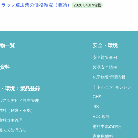
トラック運送業の価格転嫁（要請）
2026.04.07掲載
物一覧
安全・環境
安全対策事例
資料
製品安全情報
化学物質管理情報
非トルエン･キシレン
・環境：製品登録
GHS
ムアルデヒド自主管理
JIS
材料（難燃・不燃）
VOC規制
塗料自主管理
塗料中鉛の廃絶
機スズ防汚方法
家庭用塗料