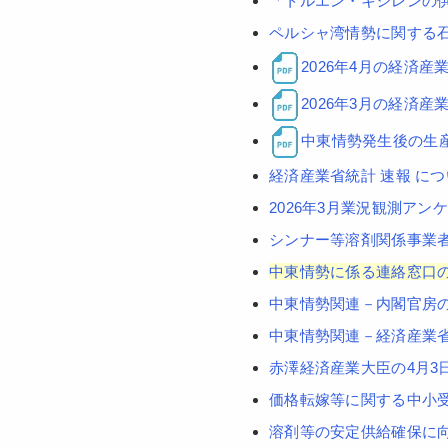
「トルエン・キシレンの
ペルシャ湾情勢に関する
2026年4月の経済
2026年3月の経済
中東情勢発生後の生
経済産業省統計 速報 に
2026年3月業況観測ア
シンナー等溶剤関係事業
中東情勢に係る連絡窓口
中東情勢関連－内閣官房
中東情勢関連－経済産業
赤澤経済産業大臣の4月3
価格転嫁等に関する中小
溶剤等の安定供給確保に向