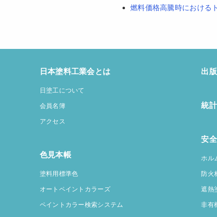
燃料価格高騰時における
日本塗料工業会とは
出版
日塗工について
統計
会員名簿
アクセス
安全
色見本帳
ホル
塗料用標準色
防火
オートペイントカラーズ
遮熱
ペイントカラー検索システム
非有