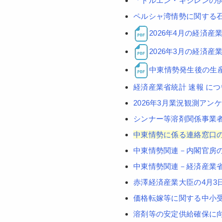
「トルエン・キシレンの
ペルシャ湾情勢に関する
2026年4月の経済
2026年3月の経済
中東情勢発生後の生
経済産業省統計 速報 に
2026年3月業況観測ア
シンナー等溶剤関係事業
中東情勢に係る連絡窓口
中東情勢関連－内閣官房
中東情勢関連－経済産業
赤澤経済産業大臣の4月3
価格転嫁等に関する中小
溶剤等の安定供給確保に向