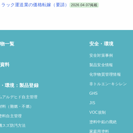
トラック運送業の価格転嫁（要請）
2026.04.07掲載
物一覧
安全・環境
安全対策事例
資料
製品安全情報
化学物質管理情報
非トルエン･キシレン
・環境：製品登録
GHS
ムアルデヒド自主管理
JIS
材料（難燃・不燃）
VOC規制
塗料自主管理
塗料中鉛の廃絶
機スズ防汚方法
家庭用塗料