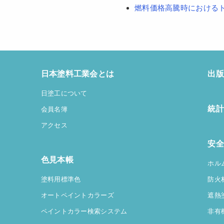
燃料価格高騰時における
日本塗料工業会とは
出版
日塗工について
統計
会員名簿
アクセス
安全
色見本帳
ホル
塗料用標準色
防火
オートペイントカラーズ
遮熱
ペイントカラー検索システム
非有