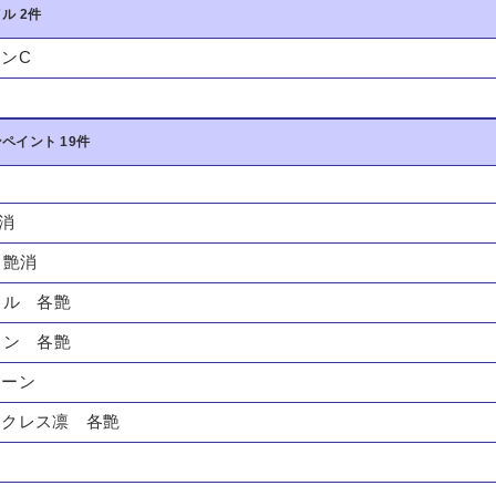
ル 2件
ンC
ペイント 19件
艶消
O 艶消
リル 各艶
タン 各艶
リーン
ックレス凛 各艶
１