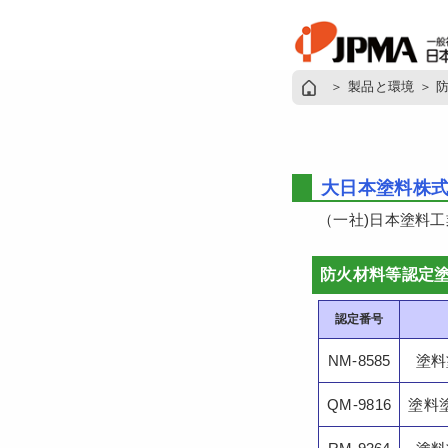
＞
製品と環境
＞
大日本塗料株
（一社)日本塗料
防火材料等認定塗
認定番号
NM-8585
塗料
QM-9816
塗料