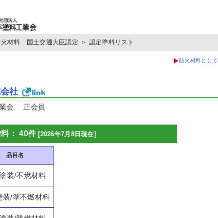
防火材料 国土交通大臣認定
＞
認定塗料リスト
防火材料として
式会社
工業会 正会員
料： 40件
[2026年7月8日現在]
品目名
塗装/不燃材料
塗装/準不燃材料