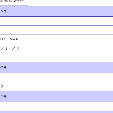
塗装/難燃材料
 5件
ト
DX MAX
トフォースター
ー
 2件
スター
 1件