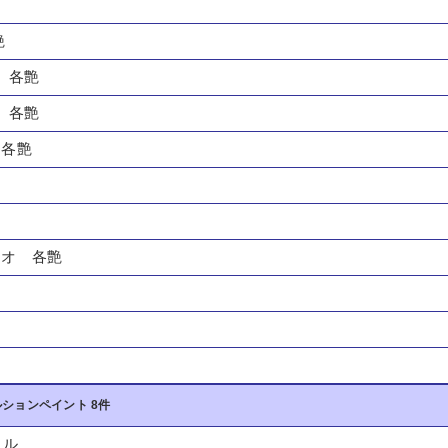
２
艶
 各艶
 各艶
 各艶
イオ 各艶
ションペイント 8件
リル