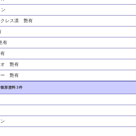
タン
ックレス凛 艶有
有
艶有
艶有
イオ 艶有
ュー 艶有
散形塗料 3件
ーン